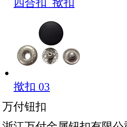
四合扣_揿扣
揿扣 03
万付钮扣
浙江万付金属钮扣有限公