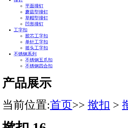
平面撞钉
蘑菇型撞钉
草帽型撞钉
凹形撞钉
工字扣
胶芯工字扣
单针工字扣
摇头工字扣
不锈钢系列
不锈钢五爪扣
不锈钢四合扣
产品展示
当前位置:
首页
>>
揿扣
>
揿扣 16