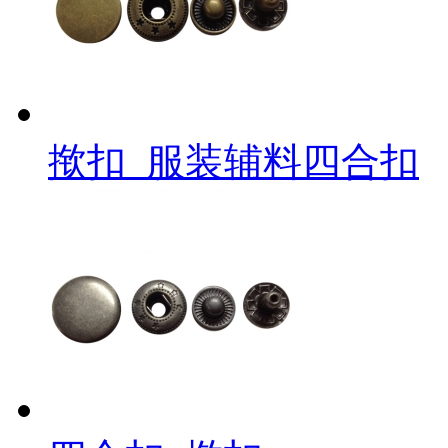
揿扣_服装辅料四合扣