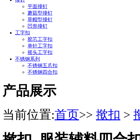
平面撞钉
蘑菇型撞钉
草帽型撞钉
凹形撞钉
工字扣
胶芯工字扣
单针工字扣
摇头工字扣
不锈钢系列
不锈钢五爪扣
不锈钢四合扣
产品展示
当前位置:
首页
>>
揿扣
>
揿扣_服装辅料四合