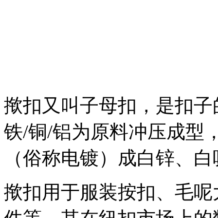
揿扣又叫子母扣，是扣子
铁/铜/铝为原料冲压成
（俗称电镀）成白锌、白
揿扣用于服装按扣、毛呢