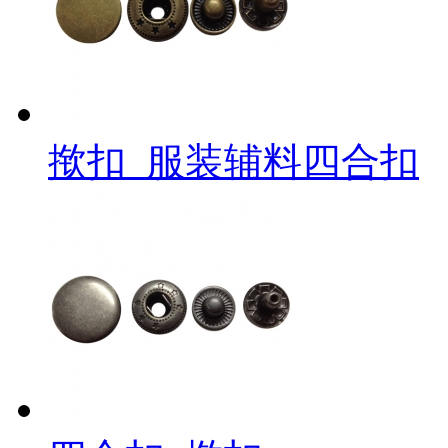
揿扣_服装辅料四合扣