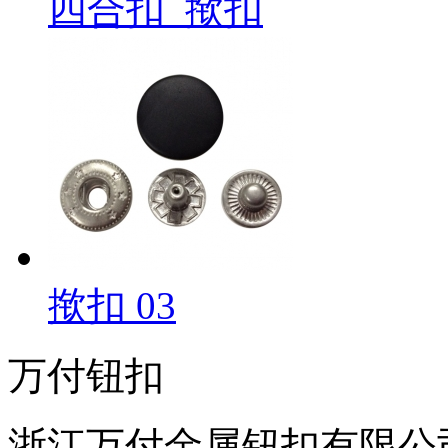
四合扣_揿扣
揿扣 03
万付钮扣
浙江万付金属钮扣有限公