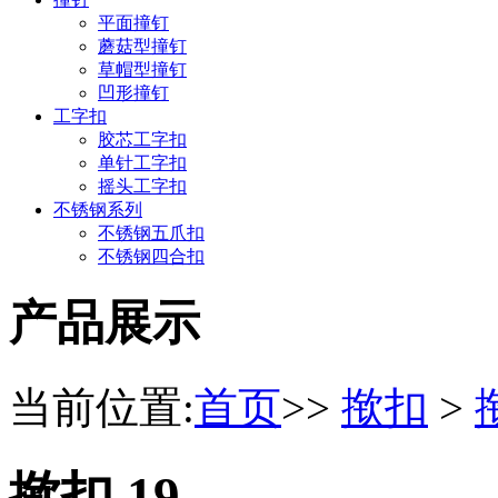
平面撞钉
蘑菇型撞钉
草帽型撞钉
凹形撞钉
工字扣
胶芯工字扣
单针工字扣
摇头工字扣
不锈钢系列
不锈钢五爪扣
不锈钢四合扣
产品展示
当前位置:
首页
>>
揿扣
>
揿扣 19