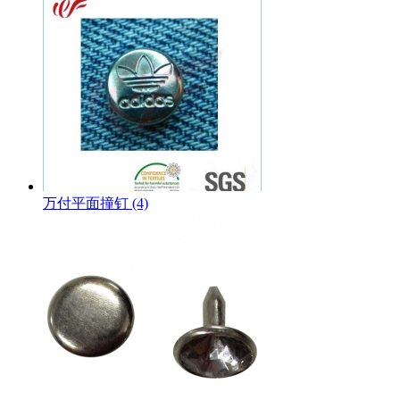
万付平面撞钉 (4)